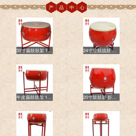
产品中心
30寸扁鼓鼓架 1米低战红鼓鼓架 悬挂式鼓架金属圆管鼓架
24寸堂鼓战鼓 高品质平放铁质鼓架 万向带刹车可推动
牛皮扁鼓鼓架 18尺威风鼓鼓架 厂家直销价格
20寸鼓鼓架 折叠金属鼓架 高战鼓鼓架可推动