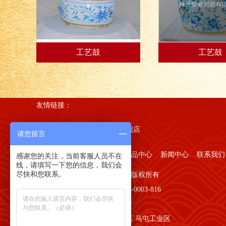
工艺鼓
工艺鼓
友情链接：
阿里巴巴商铺
天猫官方旗舰店
请您留言
网站首页
关于我们
产品中心
新闻中心
联系我们
感谢您的关注，当前客服人员不在
线，请填写一下您的信息，我们会
尽快和您联系。
洛阳市马氏乐器有限公司 版权所有
电 话：13598153062 400-0003-816
办公电话：0379-67592059
地 址：中国 河南 偃师区 马屯工业区