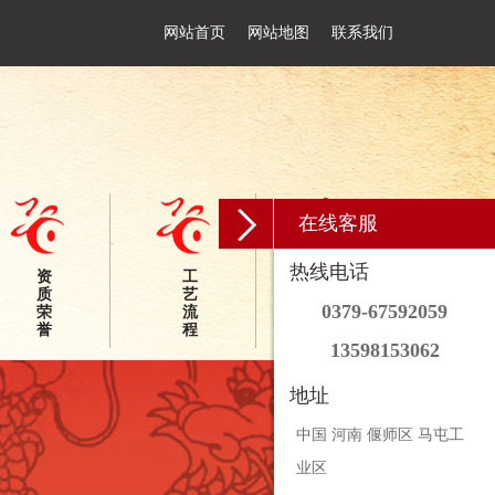
网站首页
网站地图
联系我们
在线客服
热线电话
资
工
联
质
艺
系
0379-67592059
荣
流
我
誉
程
们
13598153062
地址
中国 河南 偃师区 马屯工
业区