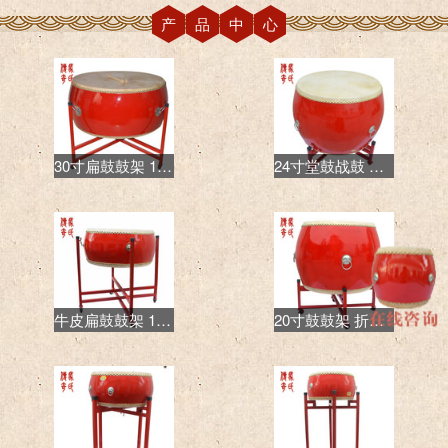
产品中心
30寸扁鼓鼓架 1米低战红鼓鼓架 悬挂式鼓架金属圆管鼓架
24寸堂鼓战鼓 高品质平放铁质鼓架 万向带刹车可推动
牛皮扁鼓鼓架 18尺威风鼓鼓架 厂家直销价格
20寸鼓鼓架 折叠金属鼓架 高战鼓鼓架可推动